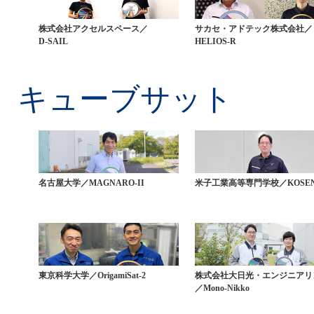
株式会社アクセルスペース／
サカセ・アドテック株式会社／
D-SAIL
HELIOS-R
キューブサット
名古屋大学／MAGNARO-II
米子工業高等専門学校／KOSEN
東京科学大学／OrigamiSat-2
株式会社大日光・エンジニアリ
／Mono-Nikko