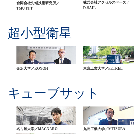
株式会社アクセルスペース／
合同会社先端技術研究所／
D-SAIL
TMU-PPT
超小型衛星
金沢大学／KOYOH
東京工業大学／PETREL
キューブサット
名古屋大学／MAGNARO
九州工業大学／MITSUBA