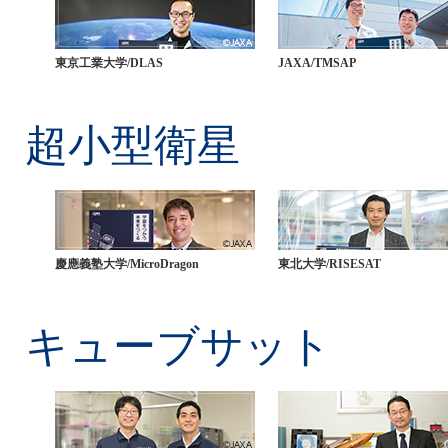
東京工業大学/DLAS
JAXA/TMSAP
超小型衛星
慶應義塾大学/MicroDragon
東北大学/RISESAT
キューブサット