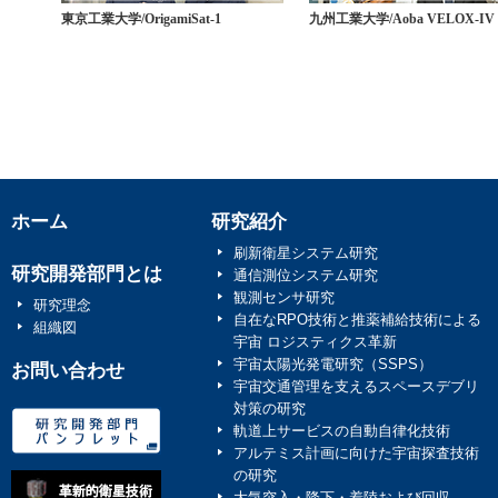
東京工業大学/OrigamiSat-1
九州工業大学/Aoba VELOX-IV
ホーム
研究紹介
刷新衛星システム研究
研究開発部門とは
通信測位システム研究
観測センサ研究
研究理念
自在なRPO技術と推薬補給技術による
組織図
宇宙 ロジスティクス革新
宇宙太陽光発電研究（SSPS）
お問い合わせ
宇宙交通管理を支えるスペースデブリ
対策の研究
軌道上サービスの自動自律化技術
アルテミス計画に向けた宇宙探査技術
の研究