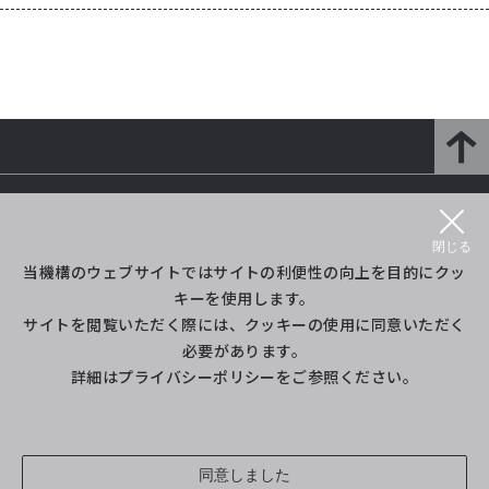
研究開発部門とは
研究紹介
閉じる
プロジェクト等紹介
イベント
当機構のウェブサイトではサイトの利便性の向上を目的にクッ
キーを使用します。
サイトを閲覧いただく際には、クッキーの使用に同意いただく
ライブラリ
（旧Twitter）
必要があります。
詳細は
プライバシーポリシー
をご参照ください。
サイトポリシー・利用規約
サイトマップ
お問い合わせ
同意しました
© 2013-2026 Japan Aerospace Exploration Agency