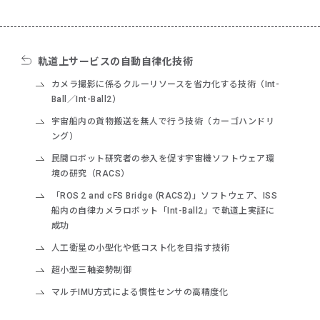
軌道上サービスの自動自律化技術
カメラ撮影に係るクルーリソースを省力化する技術（Int-
Ball／Int-Ball2）
宇宙船内の貨物搬送を無人で行う技術（カーゴハンドリ
ング）
民間ロボット研究者の参入を促す宇宙機ソフトウェア環
境の研究（RACS）
「ROS 2 and cFS Bridge (RACS2)」ソフトウェア、ISS
船内の自律カメラロボット「Int-Ball2」で軌道上実証に
成功
人工衛星の小型化や低コスト化を目指す技術
超小型三軸姿勢制御
マルチIMU方式による慣性センサの高精度化