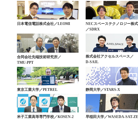
日本電信電話株式会社／LEOMI
NECスペーステクノロジー株
／SDRX
株式会社アクセルスペース／
合同会社先端技術研究所／
D-SAIL
TMU-PPT
東京工業大学／PETREL
静岡大学／STARS-X
米子工業高等専門学校／KOSEN-2
早稲田大学／WASEDA-SAT-Z