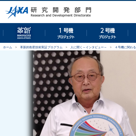
革新的衛星技術実証プログラム
１号機プロジェクト
２号
ホーム
>
革新的衛星技術実証プログラム
>
人に聞く～インタビュー～
>
４号機に関わる