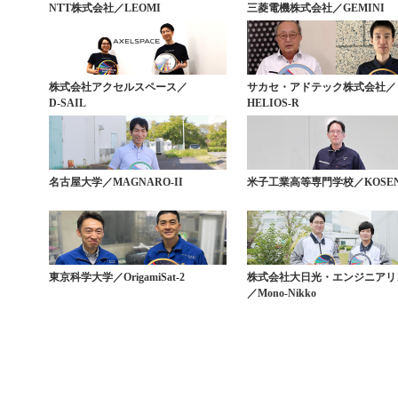
NTT株式会社／LEOMI
三菱電機株式会社／GEMINI
株式会社アクセルスペース／
サカセ・アドテック株式会社／
D-SAIL
HELIOS-R
名古屋大学／MAGNARO-II
米子工業高等専門学校／KOSEN
東京科学大学／OrigamiSat-2
株式会社大日光・エンジニアリ
／Mono-Nikko