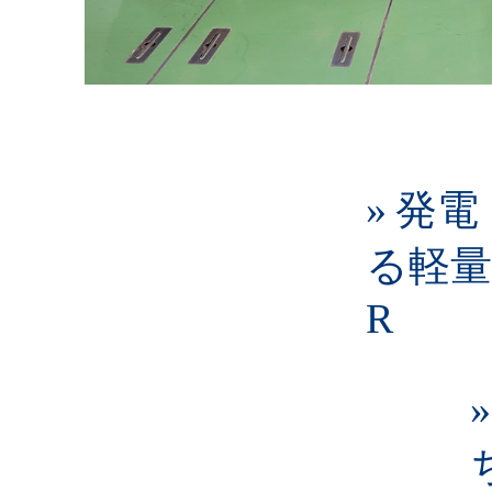
» 発
る軽量
R