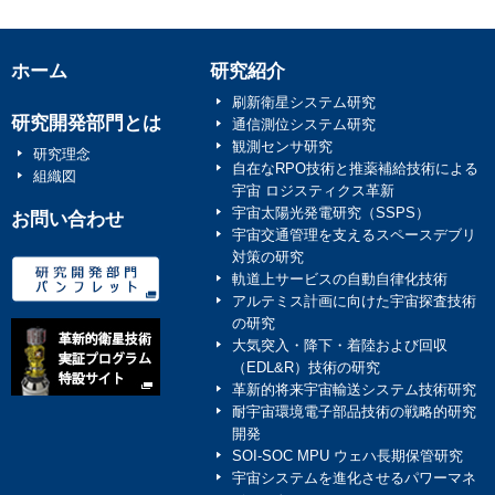
ホーム
研究紹介
刷新衛星システム研究
研究開発部門とは
通信測位システム研究
観測センサ研究
研究理念
自在なRPO技術と推薬補給技術による
組織図
宇宙 ロジスティクス革新
宇宙太陽光発電研究（SSPS）
お問い合わせ
宇宙交通管理を支えるスペースデブリ
対策の研究
軌道上サービスの自動自律化技術
アルテミス計画に向けた宇宙探査技術
の研究
大気突入・降下・着陸および回収
（EDL&R）技術の研究
革新的将来宇宙輸送システム技術研究
耐宇宙環境電子部品技術の戦略的研究
開発
SOI-SOC MPU ウェハ長期保管研究
宇宙システムを進化させるパワーマネ