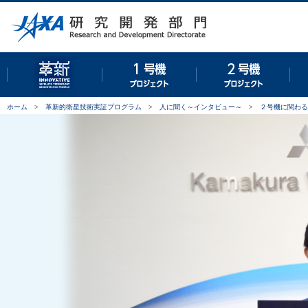
革新的衛星技術実証プログラム
１号機プロジェクト
２号
ホーム
>
革新的衛星技術実証プログラム
>
人に聞く～インタビュー～
>
２号機に関わる