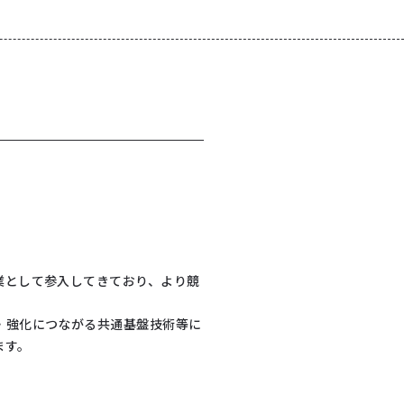
業として参入してきており、より競
・強化につながる共通基盤技術等に
ます。