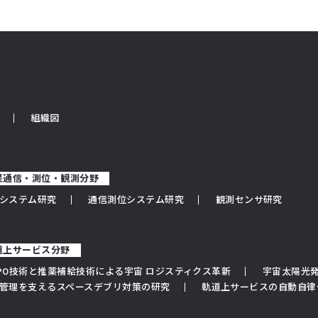
組織図
衛星通信・測位・観測分野
システム研究
通信測位システム研究
観測センサ研究
軌道上サービス分野
PO技術と推薬補給技術による宇宙 ロジスティクス革新
宇宙太陽光発
管理を支えるスペースデブリ対策の研究
軌道上サービスの自動自律