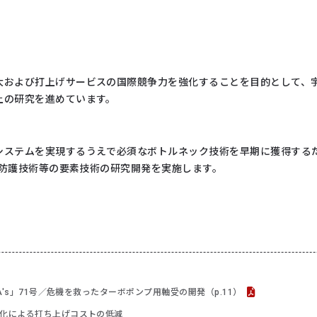
大および打上げサービスの国際競争力を強化することを目的として、
上の研究を進めています。
ムを実現するうえで必須なボトルネック技術を早期に獲得するために、LNG
、熱防護技術等の要素技術の研究開発を実施します。
XA's」71号／危機を救ったターボポンプ用軸受の開発（p.11）
化による打ち上げコストの低減