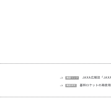
JAXA広報誌「JA
関連リンク
基幹ロケットの再使用
関連研究