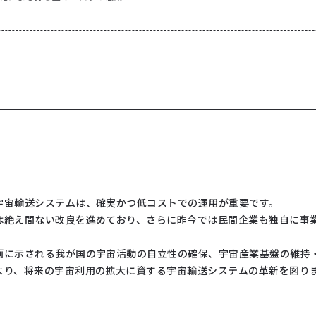
宇宙輸送システムは、確実かつ低コストでの運用が重要です。
は絶え間ない改良を進めており、さらに昨今では民間企業も独自に事
画に示される我が国の宇宙活動の自立性の確保、宇宙産業基盤の維持
より、将来の宇宙利用の拡大に資する宇宙輸送システムの革新を図り