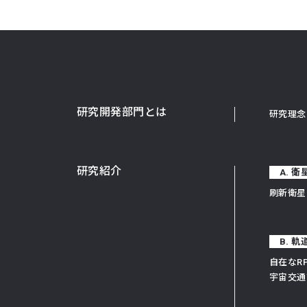
研究開発部門とは
研究理念
研究紹介
A. 
刷新衛星
B. 
自在なR
宇宙交通