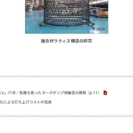
複合材ラティス構造の研究
XA's」71号／危機を救ったターボポンプ用軸受の開発（p.11）
化による打ち上げコストの低減