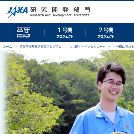
革新的衛星技術実証プログラム
１号機プロジェクト
２号
ホーム
>
革新的衛星技術実証プログラム
>
人に聞く～インタビュー～
>
４号機に関わる