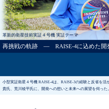
革新的衛星技術実証４号機 実証テーマ
再挑戦の軌跡 ― RAISE-4に込めた
小型実証衛星４号機 RAISE-4は、RAISE-3の経験と
貴氏、荒川稜平氏に、開発への想いと未来への展望を伺った