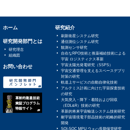
ホーム
研究紹介
刷新衛星システム研究
研究開発部門とは
通信測位システム研究
観測センサ研究
研究理念
自在なRPO技術と推薬補給技術による
組織図
宇宙 ロジスティクス革新
宇宙太陽光発電研究（SSPS）
お問い合わせ
宇宙交通管理を支えるスペースデブリ
対策の研究
軌道上サービスの自動自律化技術
アルテミス計画に向けた宇宙探査技術
の研究
大気突入・降下・着陸および回収
（EDL&R）技術の研究
革新的将来宇宙輸送システム技術研究
耐宇宙環境電子部品技術の戦略的研究
開発
SOI-SOC MPU ウェハ長期保管研究