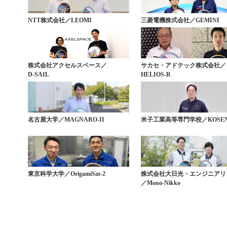
NTT株式会社／LEOMI
三菱電機株式会社／GEMINI
株式会社アクセルスペース／
サカセ・アドテック株式会社／
D-SAIL
HELIOS-R
名古屋大学／MAGNARO-II
米子工業高等専門学校／KOSEN
東京科学大学／OrigamiSat-2
株式会社大日光・エンジニアリ
／Mono-Nikko