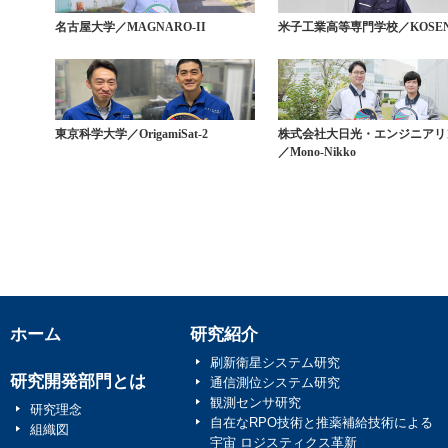
名古屋大学／MAGNARO-II
米子工業高等専門学校／KOSEN
東京科学大学／OrigamiSat-2
株式会社大日光・エンジニアリ
／Mono-Nikko
ホーム
研究紹介
刷新衛星システム研究
研究開発部門とは
通信測位システム研究
観測センサ研究
研究理念
自在なRPO技術と推薬補給技術による
組織図
宇宙 ロジスティクス革新