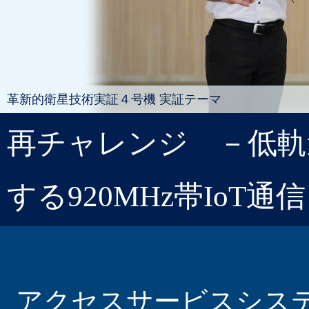
革新的衛星技術実証４号機 実証テーマ
再チャレンジ －低軌
する920MHz帯IoT通信
アクセスサービスシス