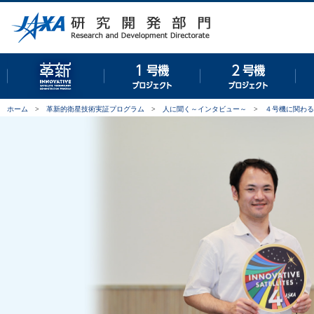
革新的衛星技術実証プログラム
１号機プロジェクト
２号
ホーム
>
革新的衛星技術実証プログラム
>
人に聞く～インタビュー～
>
４号機に関わる