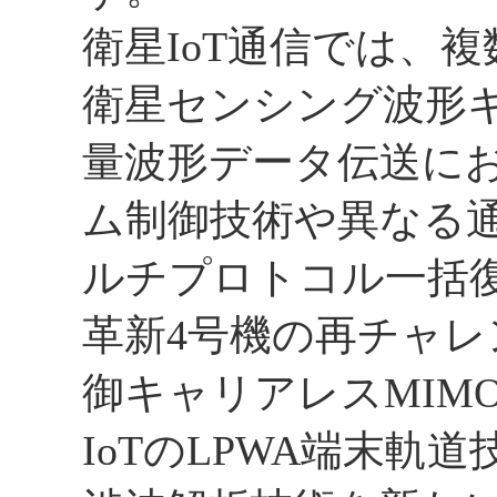
衛星IoT通信では、複
衛星センシング波形キ
量波形データ伝送に
ム制御技術や異なる
ルチプロトコル一括
革新4号機の再チャレ
御キャリアレスMIM
IoTのLPWA端末軌道技