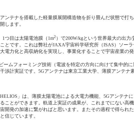
ンテナを搭載した軽量膜展開構造物を折り畳んだ状態で打ち上
開します。
2
、1つ目は太陽電池膜（1m
）で200W/kgという世界最大の出
ことです。これは弊社がJAXA宇宙科学研究所（ISAS）ソー
大電力化と高収納化を実現し、事業化することで宇宙産業の発
るビームフォーミング技術（電波を特定の方向に向けて集中的に
干渉計実証です。5Gアンテナは東京工業大学、薄膜アンテナ素
ELIOS」は、薄膜太陽電池による大電力機能、5Gアンテナ
ることができます。軌道上実証の成果が、これまでにない高機
宙開発の加速に繋がればと思います。またその過程で得られた
と信じています。