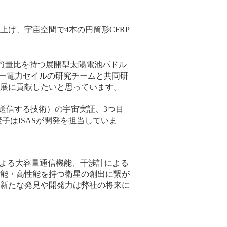
げ、宇宙空間で4本の円筒形CFRP
力/質量比を持つ展開型太陽電池パドル
ラー電力セイルの研究チームと共同研
展に貢献したいと思っています。
送信する技術）の宇宙実証、3つ目
子はISASが開発を担当していま
による大容量通信機能、干渉計による
能・高性能を持つ衛星の創出に繋が
新たな発見や開発力は弊社の将来に