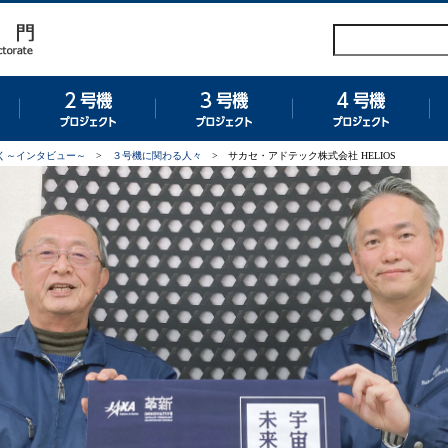
グラム
１号機プロジェクト
２号機プロジェクト
３号機プロジェクト
４
く～インタビュー～
>
３号機に関わる人々
>
サカセ・アドテック株式会社 HELIOS