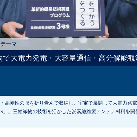
証テーマ
物で大電力発電・大容量通信・高分解能観
・高剛性の膜を折り畳んで収納し、宇宙で展開して大電力発電
IOS」。三軸織物の技術を活かした炭素繊維製アンテナ材料を