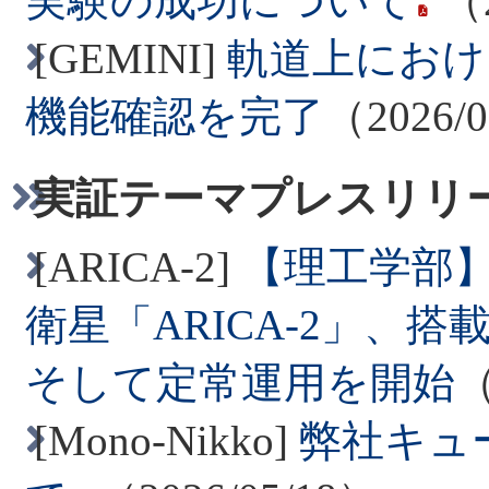
実験の成功について
（2
2026/03/19
[GEMINI]
軌道上におけ
機能確認を完了
（2026/
革新的衛星技術実証４号
ト紹介動画
を掲載しまし
実証テーマプレスリリ
2026/03/18
[ARICA-2]
【理工学部
ピックアップに
プレスリ
衛星「ARICA-2」、
2026/03/13
そして定常運用を開始
（
「人に聞く ～4号機に関
[Mono-Nikko]
弊社キュ