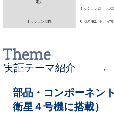
2025/12/04
電力
ミッション部 BOL: >1
「人に聞く ～4号機に関
ミッション期間
初期運用2か月、定常
門インタビュー
を掲載し
2025/12/02
Theme
ピックアップに
プレスリ
実証テーマ紹介
→
2025/11/27
「革新的衛星技術実証4
部品・コンポーネン
した
衛星４号機に搭載）