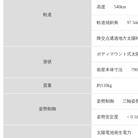
高度 540km
社（GEMINI）インタビ
軌道
軌道傾斜角 97.5deg
2025/12/05
降交点通過地方太陽時
「人に聞く ～4号機に関
ボディマウント式太
形状
（LEOMI）インタビュー
衛星本体寸法 790mm
2025/12/04
質量
約110kg
革新的衛星技術実証４号
姿勢制御 三軸姿勢
姿勢制御
載しました
姿勢安定度 < 0.1deg/1
太陽電池発生電力 日照時