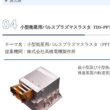
諸元表
2024/10/11
04
「革新的衛星技術実証４
小型衛星用パルスプラズマスラスタ TDS-PP
しました
テーマ名：小型衛星用パルスプラズマスラスタ（PP
2023/10/10
提案機関：株式会社高橋電機製作所
革新的衛星技術実証４号
超小型及び小型衛
推進装置の軌道実
ました
2023/06/30
宇宙開発利用部会（第76