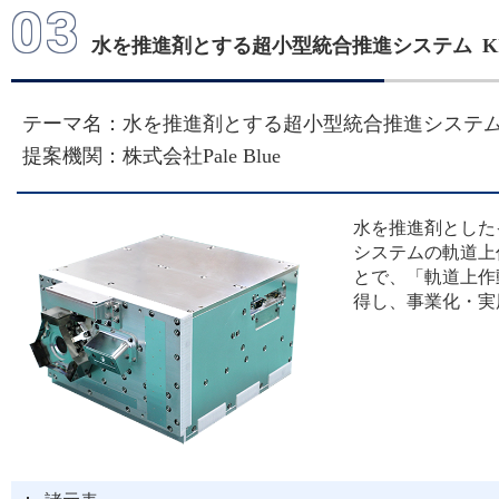
03
機製作所（TDS-PPT）
水を推進剤とする超小型統合推進システム KI
2025/08/06
テーマ名：水を推進剤とする超小型統合推進システ
【重要なお知らせ】革新
提案機関：株式会社Pale Blue
JAXA-STEPSへの移行
水を推進剤とした
システムの軌道上
2025/01/07
とで、「軌道上作
得し、事業化・実
「革新的衛星技術実証４
的衛星技術実証４号機ミ
た