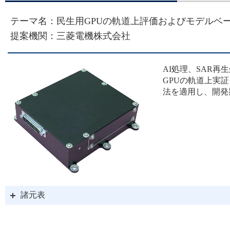
「人に聞く ～4号機に
テーマ名：民生用GPUの軌道上評価およびモデルベ
ーション株式会社（CF-
提案機関：三菱電機株式会社
ました
AI処理、SAR
GPUの軌道上実
2025/08/06
法を適用し、開発
【重要なお知らせ】革新
JAXA-STEPSへの移行
2025/09/19
諸元表
「人に聞く ～4号機に関