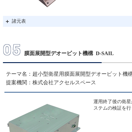
号機 小型実証衛星2号機（
諸元表
を報告しました（2023年
05
2023/06/20
膜面展開型デオービット機構 D-SAIL
「革新的衛星技術実証４
テーマ名：超小型衛星用膜面展開型デオービット機
結果について
提案機関：株式会社アクセルスペース
（その２）
運用終了後の衛星
ステムの検証を行
2023/02/08