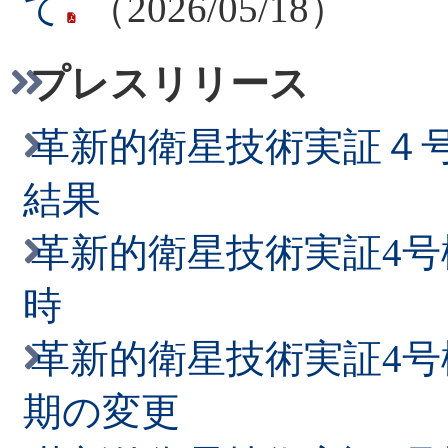
（WASEDA-SAT-ZERO
て
（2026/05/18）
た
プレスリリース
2026/03/13
革新的衛星技術実証４
「人に聞く ～4号機に関
結果
（PRELUDE）インタビ
革新的衛星技術実証4
2026/03/13
時
「人に聞く ～4号機に関
革新的衛星技術実証4
期の変更
光・エンジニアリング（Mo