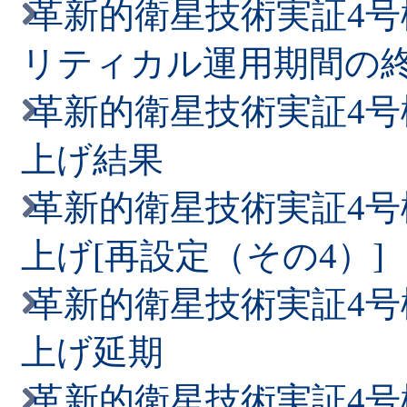
革新的衛星技術実証4号
掲載しました
リティカル運用期間の
2026/03/13
革新的衛星技術実証4号
「人に聞く ～4号機に関
上げ結果
門学校（KOSEN-2R）
革新的衛星技術実証4号
2026/03/05
上げ[再設定（その4）]
小型実証衛星4号機（RAI
革新的衛星技術実証4号
2026/03/03
上げ延期
「人に聞く ～4号機に関
革新的衛星技術実証4号