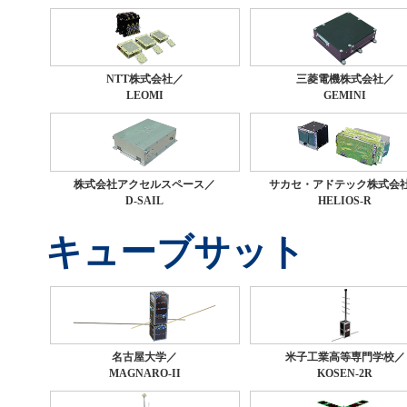
2025/11/27
「人に聞く ～4号機に
NTT株式会社／
三菱電機株式会社／
LEOMI
GEMINI
ック株式会社（HELIOS
した
株式会社アクセルスペース／
サカセ・アドテック株式会
D-SAIL
HELIOS-R
2025/11/25
キューブサット
ピックアップに
プレスリ
2025/11/20
名古屋大学／
米子工業高等専門学校／
MAGNARO-II
KOSEN-2R
「人に聞く ～4号機に関