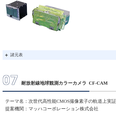
2022/06/17
「革新的衛星技術実証４
選定について
を掲載しま
2022/04/26
諸元表
「革新的衛星技術実証４
07
しました
耐放射線地球観測カラーカメラ CF-CAM
テーマ名：次世代高性能CMOS撮像素子の軌道上実
提案機関：マッハコーポレーション株式会社