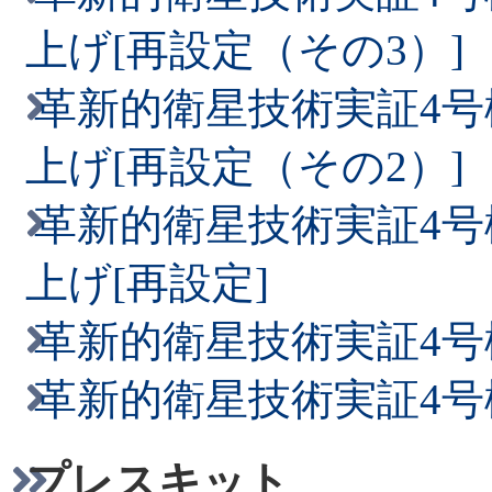
（MAGNARO-II）イン
上げ[再設定（その3）]
革新的衛星技術実証4号
2026/02/20
上げ[再設定（その2）]
「人に聞く ～4号機に関
革新的衛星技術実証4号
（OrigamiSat-2）インタ
上げ[再設定]
2026/02/19
革新的衛星技術実証4
「人に聞く ～4号機に関
革新的衛星技術実証4
（ARICA-2）インタビュ
プレスキット
2026/02/19