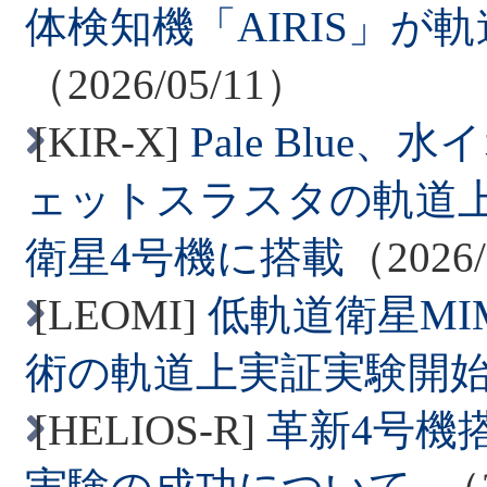
体検知機「AIRIS」が
2026/04/15
（2026/05/11）
革新的衛星技術実証4号
[KIR-X]
Pale Blu
る低軌道衛星MIMO技術
ェットスラスタの軌道上
した
衛星4号機に搭載
（2026/
2026/04/09
[LEOMI]
低軌道衛星M
革新的衛星技術実証4号
術の軌道上実証実験開
記者説明会がJAXA Activity 
[HELIOS-R]
革新4号機搭
た