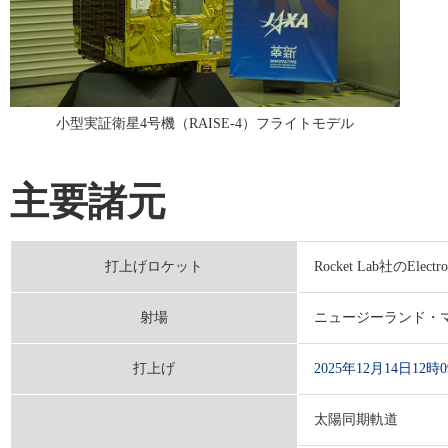
2025/12/08
「革新的衛星技術実証４
小型実証衛星4号機（RAISE-4）フライトモデル
リリース
を掲載しました
主要諸元
2025/12/06
「革新的衛星技術実証４
打上げロケット
Rocket Lab社のElectro
リリース
を掲載しました
射場
ニュージーランド・マ
2025/12/05
打上げ
2025年12月14日1
太陽同期軌道
「人に聞く ～4号機に関