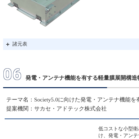
「革新的衛星技術実証４
結果について
2022/09/30
諸元表
「革新的衛星技術実証４
06
について
発電・アンテナ機能を有する軽量膜展開構造物 H
2022/06/22
テーマ名：Society5.0に向けた発電・アンテナ機
提案機関：サカセ・アドテック株式会社
革新的衛星技術実証４号
会』の開催について
低コストな小型衛
け、発電・アンテ