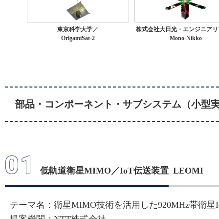
会社（AIRIS）インタビ
東京科学大学／
株式会社大日光・エンジニアリ
OrigamiSat-2
Mono-Nikko
2025/11/13
ピックアップに
プレスキ
2025/11/10
部品・コンポーネント・サブシステム（小型
「人に聞く ～4号機に関
ルスペース（D-SAIL）
01
低軌道衛星MIMO／IoT伝送装置 LEOMI
2025/10/22
テーマ名：衛星MIMO技術を活用した920MHz帯衛
「人に聞く ～4号機に関わ