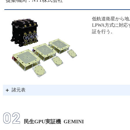
提案機関：NTT株式会社
Blue（KIR-X）インタビ
低軌道衛星から地
LPWA方式に対
2025/10/15
証を行う。
「人に聞く ～4号機に関
会社（RAISE-4）インタ
2025/10/10
諸元表
ピックアップに
プレスリ
02
2025/09/29
民生GPU実証機 GEMINI