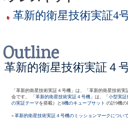
革新的衛星技術実証4
「人に聞く ～4号機に関
来科学研究所（FSI-SA
Outline
た
2025/12/17
革新的衛星技術実証４
「革新的衛星技術実証４
「革新的衛星技術実証４号機」は、「革新的衛星技術実
リリース
を掲載しました
会です。 「
革新的衛星技術実証４号機
」は、「
小型実証衛
の実証テーマ
を搭載）と
8機のキューブサット
の計9機の
2025/12/14
» 革新的衛星技術実証４号機のミッションマークについ