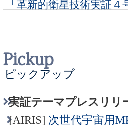
「革新的衛星技術実証４
ーマプレスリリース
を掲
2026/04/23
Pickup
「革新的衛星技術実証４
リリース
を掲載しました
ピックアップ
2026/04/16
実証テーマプレスリリ
「革新的衛星技術実証４
[AIRIS]
次世代宇宙用M
リリース
を掲載しました