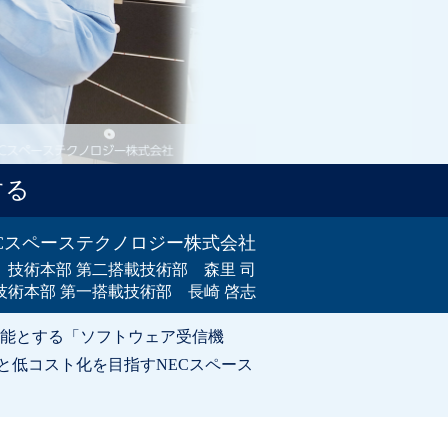
する
ECスペーステクノロジー株式会社
技術本部 第二搭載技術部 森里 司
技術本部 第一搭載技術部 長崎 啓志
能とする「ソフトウェア受信機
と低コスト化を目指すNECスペース