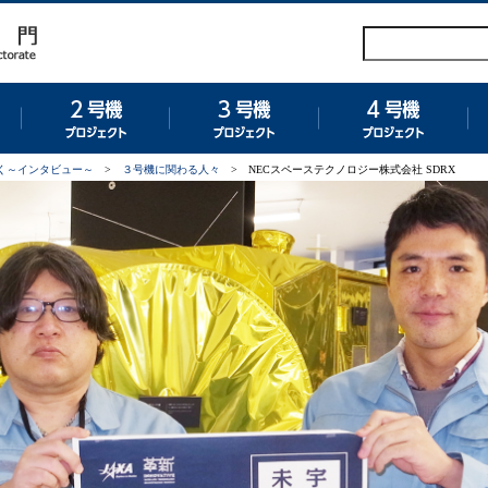
グラム
１号機プロジェクト
２号機プロジェクト
３号機プロジェクト
４
く～インタビュー～
>
３号機に関わる人々
>
NECスペーステクノロジー株式会社 SDRX