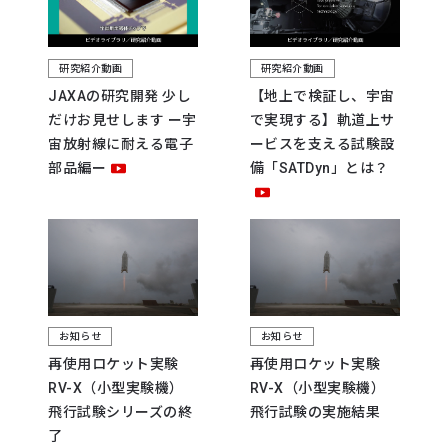
研究紹介動画
研究紹介動画
JAXAの研究開発 少し
【地上で検証し、宇宙
だけお見せします ー宇
で実現する】軌道上サ
宙放射線に耐える電子
ービスを支える試験設
部品編ー
備「SATDyn」とは？
お知らせ
お知らせ
再使用ロケット実験
再使用ロケット実験
RV-X（小型実験機）
RV-X（小型実験機）
飛行試験シリーズの終
飛行試験の実施結果
了