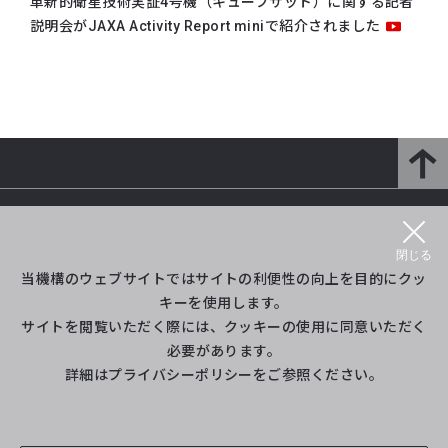
革新的衛星技術実証4号機（キューブサット）に関する記者
説明会がJAXA Activity Report miniで紹介されました
研究開発部門とは
研究紹介
閉じる
プロジェクト等紹介
イベント
当機構のウェブサイトではサイトの利便性の向上を目的にクッ
キーを使用します。
サイトを閲覧いただく際には、クッキーの使用に同意いただく
ライブラリ
（旧Twitter）
必要があります。
詳細は
プライバシーポリシー
をご参照ください。
サイトポリシー・利用規約
サイトマップ
お問い合わせ