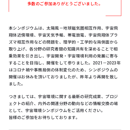
多数のご参加ありがとうございました。
本シンポジウムは、太陽風－地球磁気圏相互作用、宇宙飛
翔体近傍環境、宇宙天気予報、帯電放電、宇宙飛翔体プラ
ズマ相互作用などの問題を、理学的・工学的な両側面から
取り上げ、各分野の研究者間の知識共有を深めることで相
乗効果を引き出し、宇宙開発・宇宙環境利用の発展に寄与
することを目指し、開催をして参りました。2021－2023年
はコロナ禍や事務局側の体制変化のため、シンポジウムの
開催はお休みを頂いておりましたが、昨年より再開を致し
ました。
つきましては、宇宙環境に関する最新の研究成果、プロジ
ェクトの紹介、内外の関連分野の動向などの情報交換の場
として、宇宙環境シンポジウムをご活用ください。
皆様のご参加をお待ちしております。