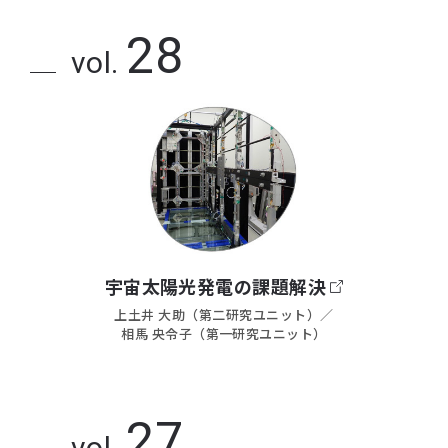
28
vol.
宇宙太陽光発電の課題解決
上土井 大助（第二研究ユニット）／
相馬 央令子（第一研究ユニット）
27
vol.