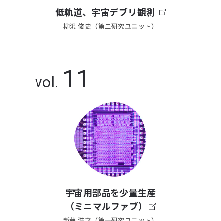
低軌道、宇宙デブリ観測
柳沢 俊史（第二研究ユニット）
11
vol.
宇宙用部品を少量生産
（ミニマルファブ）
新藤 浩之（第一研究ユニット）