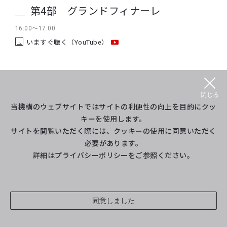
第4部 グランドフィナーレ
16:00～17:00
いますぐ聴く（YouTube）
閉じる
当機構のウェブサイトではサイトの利便性の向上を目的にクッ
キーを使用します。
サイトを閲覧いただく際には、クッキーの使用に同意いただく
必要があります。
研究開発部門とは
研究紹介
詳細は
プライバシーポリシー
をご参照ください。
プロジェクト等紹介
イベント
同意しました
ライブラリ
（旧Twitter）