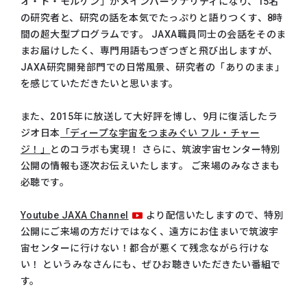
オ・ド・モルゲン」がメインパーソナリティになり、15名
の研究者と、研究の話を本気でたっぷりと語りつくす、8時
間の超大型プログラムです。 JAXA職員同士の会話をそのま
まお届けしたく、専門用語もつぎつぎと飛び出しますが、
JAXA研究開発部門での日常風景、研究者の「ありのまま」
を感じていただきたいと思います。
また、2015年に放送して大好評を博し、9月に復活したラ
ジオ日本
「ディープな宇宙をつまみぐい フル・チャー
ジ！」
とのコラボも実現！ さらに、筑波宇宙センター特別
公開の情報も逐次お伝えいたします。 ご来場のみなさまも
必聴です。
Youtube JAXA Channel
より配信いたしますので、特別
公開にご来場の方だけではなく、遠方にお住まいで筑波宇
宙センターに行けない！都合が悪くて残念ながら行けな
い！ というみなさんにも、ぜひお聴きいただきたい番組で
す。