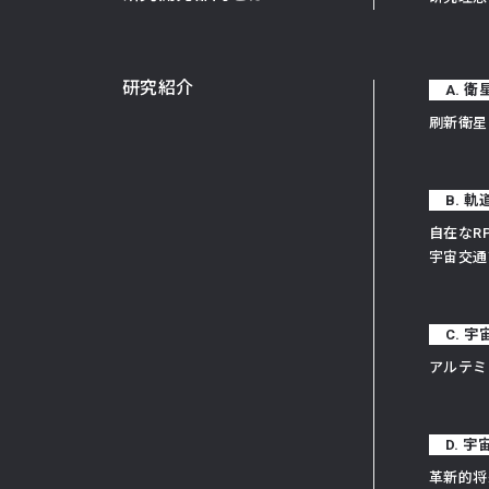
研究紹介
A. 
刷新衛星
B. 
自在なR
宇宙交通
C. 
アルテミ
D. 
革新的将