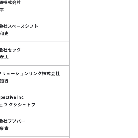
通株式会社
純平
会社スペースシフト
 和史
会社セック
 孝志
Sソリューションリンク株式会社
 知行
pective Inc
ェウ クシシュトフ
会社フツパー
 康貴