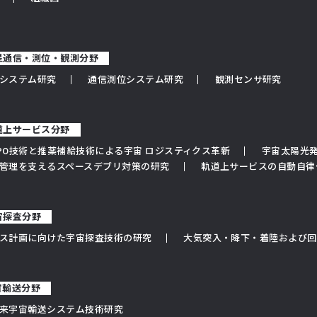
衛星通信・測位・観測分野
システム研究
通信測位システム研究
観測センサ研究
軌道上サービス分野
PO技術と推薬補給技術による宇宙 ロジスティクス革新
宇宙太陽光発
管理を支えるスペースデブリ対策の研究
軌道上サービスの自動自律
宇宙探査分野
ス計画に向けた宇宙探査技術の研究
大気突入・降下・着陸および回収
宇宙輸送分野
来宇宙輸送システム技術研究