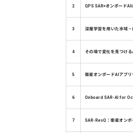
2
QPS SAR×オンボー
3
深層学習を用いた水域・
4
その場で変化を見つけるA
5
衛星オンボードAIアプ
6
Onboard SAR-AI for Oc
7
SAR-ResQ：衛星オ