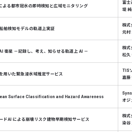
富士
ドAIによる都市冠水の即時検知と広域モニタリング
堤 
株式
船舶検知モデルの軌道上実証
元村
株式
I 衛星 －記録し、考え、知らせる軌道上 AI －
松久
TI
リを用いた緊急浸水域推定サービス
嘉藤
Syns
ean Surface Classification and Hazard Awareness
オジ
株式
ンボードAI による崩壊リスク建物早期検知サービス
染谷