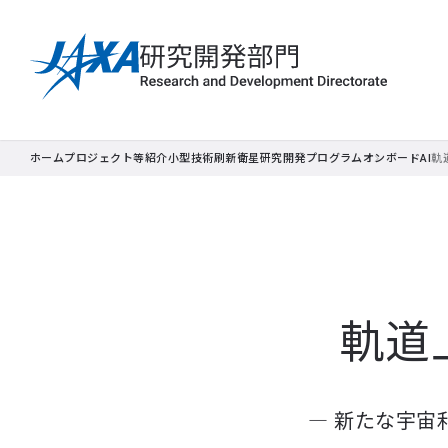
ホーム
プロジェクト等紹介
小型技術刷新衛星研究開発プログラム
オンボードAI
軌
軌道
― 新たな宇宙