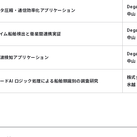
De
データ圧縮・通信効率化アプリケーション
中山
De
タイム船舶検出と衛星間連携実証
中山
De
干渉波検知アプリケーション
中山
株式
ボードAI ロジック処理による船舶類識別の調査研究
水越