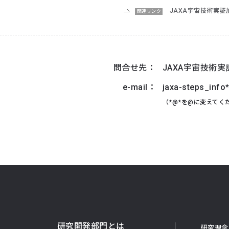
JAXA宇宙技術実証
関連リンク
問合せ先：
JAXA宇宙技術実証
e-mail：
jaxa-steps_info*
（*@*を@に変えてく
研究開発部門とは
研究理念