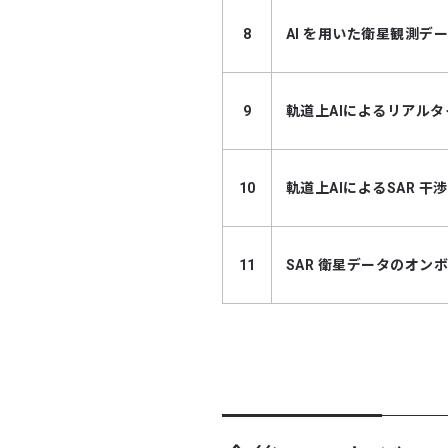
8
AI を用いた衛星観測
9
軌道上AIによるリアル
10
軌道上AIによるSAR 
11
SAR 衛星データのオン